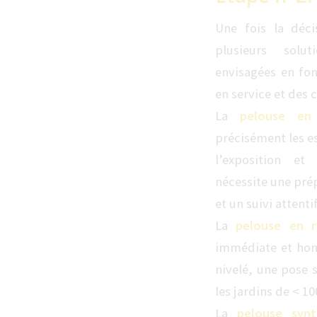
Une fois la déci
plusieurs solu
envisagées en fon
en service et des c
La
pelouse en
précisément les es
l’exposition et
nécessite une pré
et un suivi attent
La
pelouse en r
immédiate et homo
nivelé, une pose s
les jardins de < 1
La
pelouse synt