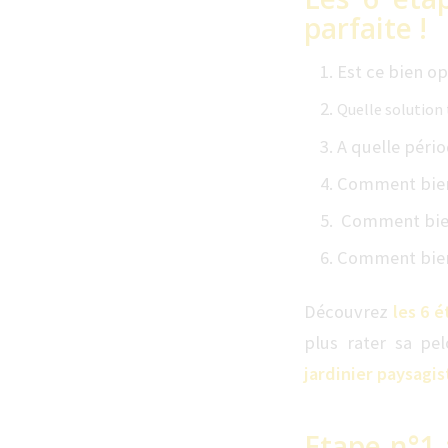
parfaite !
Est ce bien op
Quelle solution 
A quelle péri
Comment bien 
Comment bien
Comment bien 
Découvrez
les 6 
plus rater sa pe
jardinier paysagi
Etape n°1 