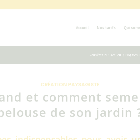
Accueil
Nos tarifs
Qui som
Vous êtes ici :
Accueil
/
Blog Mes J
CRÉATION PAYSAGISTE
and et comment semer
pelouse de son jardin 
pes indispensables pour avoir u