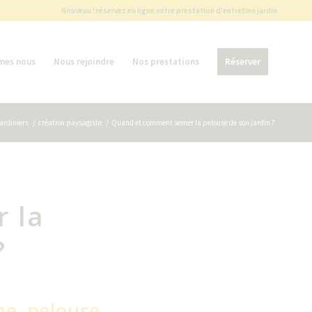
Nouveau ! réservez en ligne votre prestation d'entretien jardin
mes nous
Nous rejoindre
Nos prestations
Réserver
ardiniers
/
création paysagiste
/
Quand et comment semer la pelouse de son jardin ?
 la
?
ne pelouse