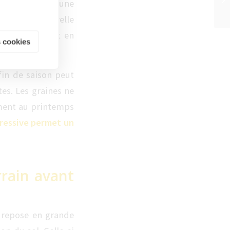
ce qui favorise une
ha
umidité naturelle
us contraignant en
 cookies
es.
fin de saison peut
tes. Les graines ne
ement au printemps
ressive permet un
rain avant
 repose en grande