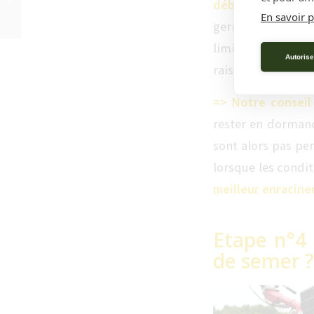
début de l’autom
jardin ?
En savoir p
germination rapi
limitent les beso
Autorise
raison des variati
=> Notre conseil
rester en dormance
sont alors pas pe
lorsque les condi
meilleur enracin
Etape n°4
de semer ?