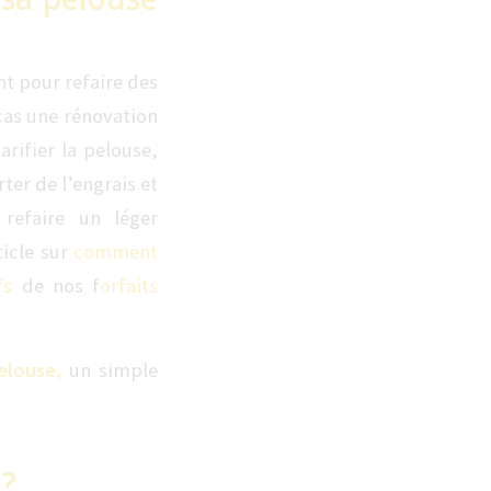
 pour refaire des
cas une rénovation
arifier la pelouse,
ter de l’engrais et
 refaire un léger
ticle sur
comment
ifs
de nos f
orfaits
pelouse,
un simple
 ?