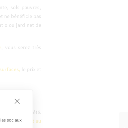
te, sols pauvres,
t ne bénéficie pas
atio ou jardinet de
e
, vous serez très
 surfaces,
le prix et
e ?
à la fin de l’été.
s
dias sociaux
la fin de l’été et au
Qu