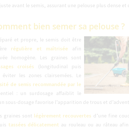
juste avant le semis, assurant une pelouse plus dense et
comment bien semer sa pelouse ?
réparé et propre, le semis doit être
ière
régulière et maîtrisée
afin
evée homogène. Les graines sont
sages croisés
(longitudinal puis
r éviter les zones clairsemées. Le
sité de semis recommandée par le
ntiel : un surdosage affaiblit le
n sous-dosage favorise l’apparition de trous et d’advent
es graines sont
légèrement recouvertes
d’une fine couc
uis
tassées délicatement
au rouleau ou au râteau afin