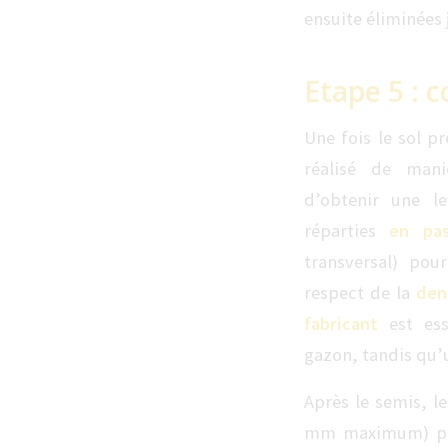
ensuite éliminées 
Etape 5 : 
Une fois le sol p
réalisé de man
d’obtenir une l
réparties
en pas
transversal) pou
respect de la
den
fabricant
est esse
gazon, tandis qu’u
Après le semis, l
mm maximum) p