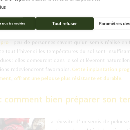
ne (de septembre à octobre)
. Le sol est encore chaud, 
lus
de, tandis que les températures plus douces et l’h
ins en arrosage. Le printemps reste possible, mais pl
Tout refuser
Paramètres des
r tous les cookies
ons climatiques et de la concurrence accrue des adventic
 pro :
peu de personnes savent qu’un semis réalisé en 
 tout l’hiver si les températures du sol sont insuffisan
rdues : elles demeurent dans le sol et lèveront naturell
tions redeviendront favorables.
Cette implantation prog
ement
,
offrant une pelouse plus résistante et durable.
 : comment bien préparer son ter
La réussite d’un semis de pelouse