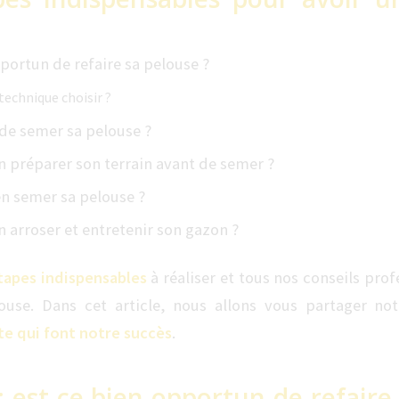
portun de refaire sa pelouse ?
technique choisir ?
ode semer sa pelouse ?
préparer son terrain avant de semer ?
 semer sa pelouse ?
arroser et entretenir son gazon ?
étapes indispensables
à réaliser et tous nos conseils pro
louse. Dans cet article, nous allons vous partager no
ste qui font notre succès
.
: est ce bien opportun de refaire