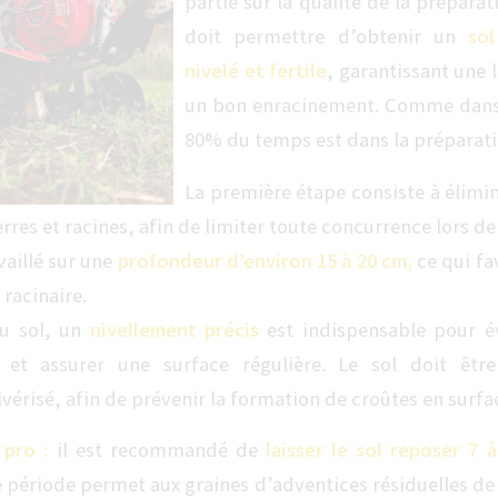
partie sur la qualité de la préparati
doit permettre d’obtenir un
so
nivelé et fertile
, garantissant une
un bon enracinement. Comme dans 
80% du temps est dans la préparati
La première étape consiste à élim
erres et racines, afin de limiter toute concurrence lors de
vaillé sur une
profondeur d’environ 15 à 20 cm,
ce qui fav
racinaire.
du sol, un
nivellement précis
est indispensable pour év
 et assurer une surface régulière. Le sol doit être
érisé, afin de prévenir la formation de croûtes en surfa
 pro :
il est recommandé de
laisser le sol reposer 7 à
 période permet aux graines d’adventices résiduelles de l