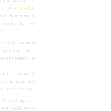
on du sol. Celle-ci
l propre, meuble,
 levée homogène et
d’autres travaux,
on.
iner soigneusement
 la germination. Le
orise l’aération et
iter les zones de
 affiné sans être
ce après arrosage.
 10 jours
après la
ever ; elles seront