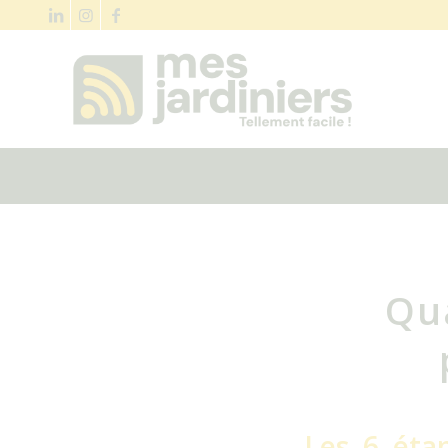
Qu
Les 6 éta