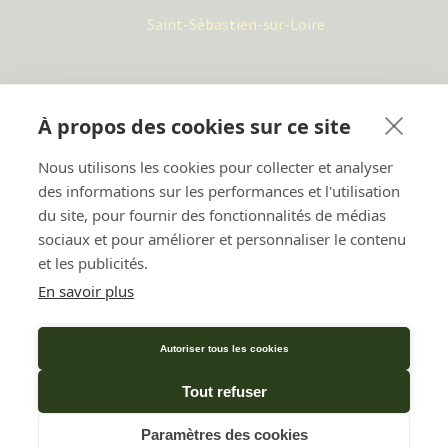
Saint-Sébastien-sur-Loire
À propos des cookies sur ce site
Mes Jardiniers
Nous utilisons les cookies pour collecter et analyser
2 rue Robert le Ricolais,
des informations sur les performances et l'utilisation
44300 Nantes
du site, pour fournir des fonctionnalités de médias
02 57 180 180
sociaux et pour améliorer et personnaliser le contenu
et les publicités.
Nous contacter
En savoir plus
Autoriser tous les cookies
Tout refuser
© Copyright - Mes Jardiniers
Paramètres des cookies
Accueil
Choisir une agence
Postuler