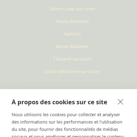
Sainte-Luce-sur-Loire
Haute-Goulaine
Sautron
Basse-Goulaine
Thouaré-sur-Loire
Saint-Sébastien-sur-Loire
À propos des cookies sur ce site
Mes Jardiniers
Nous utilisons les cookies pour collecter et analyser
2 rue Robert le Ricolais,
des informations sur les performances et l'utilisation
44300 Nantes
du site, pour fournir des fonctionnalités de médias
02 57 180 180
sociaux et pour améliorer et personnaliser le contenu