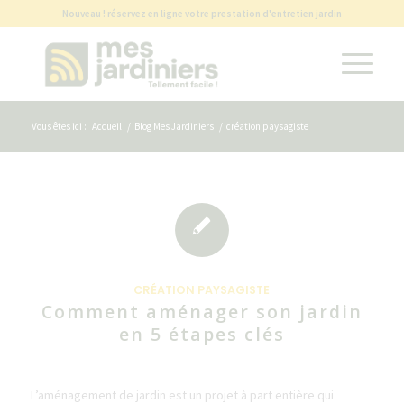
Nouveau ! réservez en ligne votre prestation d'entretien jardin
Vous êtes ici :
Accueil
/
Blog Mes Jardiniers
/
création paysagiste
CRÉATION PAYSAGISTE
Comment aménager son jardin​
en 5 étapes clés
L’aménagement de jardin est un projet à part entière qui